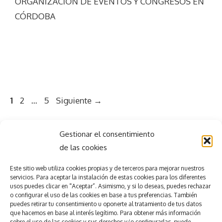
ORGANIZACIÓN DE EVENTOS Y CONGRESOS EN
CÓRDOBA
Página
Página
Página
1
2
…
5
Siguiente
→
Gestionar el consentimiento
de las cookies
Este sitio web utiliza
cookies propias y de terceros para mejorar nuestros
servicios.
Para aceptar la
instalación de estas cookies para los diferentes
usos puedes clicar en "Aceptar”. Asimismo, y si lo deseas, puedes rechazar
Consigue el
éxito
o configurar el uso de las cookies en base a tus preferencias.
También
puedes retirar tu consentimiento u oponerte al tratamiento de tus datos
que hacemos en base al interés legítimo. Para obtener más información
sobre el uso de las cookies y sus derechos y/o configurarlas, puede