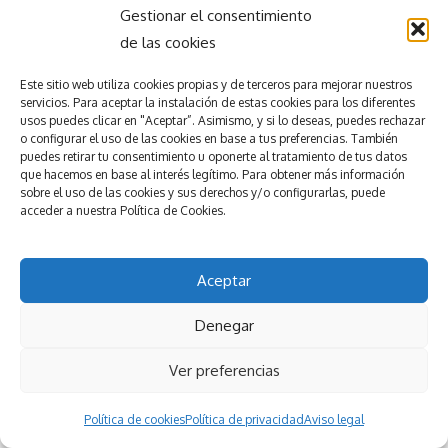
Gestionar el consentimiento
Más información e inscripciones:
de las cookies
Formulario de inscripción Una cita
formativa para residentes en…
Este sitio web utiliza
cookies propias y de terceros para mejorar nuestros
servicios.
Para aceptar la
instalación de estas cookies para los diferentes
usos puedes clicar en "Aceptar”. Asimismo, y si lo deseas, puedes rechazar
Leer más…
o configurar el uso de las cookies en base a tus preferencias.
También
puedes retirar tu consentimiento u oponerte al tratamiento de tus datos
que hacemos en base al interés legítimo. Para obtener más información
sobre el uso de las cookies y sus derechos y/o configurarlas, puede
accede
r
a nuestra
Política de Cookies.
septiembre 27, 2025
Aceptar
Denegar
IX Congreso Nacional de
Ver preferencias
Cálculo ABN
Política de cookies
Política de privacidad
Aviso legal
Fechas: 27 y 28 de septiembre de