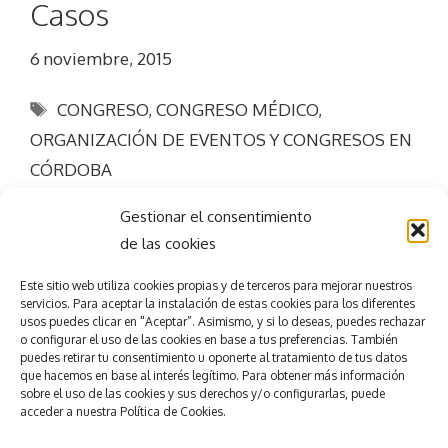
Casos
6 noviembre, 2015
Etiquetas
CONGRESO
,
CONGRESO MÉDICO
,
ORGANIZACIÓN DE EVENTOS Y CONGRESOS EN
CÓRDOBA
Gestionar el consentimiento
de las cookies
Este sitio web utiliza
cookies propias y de terceros para mejorar nuestros
servicios.
Para aceptar la
instalación de estas cookies para los diferentes
usos puedes clicar en "Aceptar”. Asimismo, y si lo deseas, puedes rechazar
Consigue el
éxito
o configurar el uso de las cookies en base a tus preferencias.
También
puedes retirar tu consentimiento u oponerte al tratamiento de tus datos
que hacemos en base al interés legítimo. Para obtener más información
en tu evento
sobre el uso de las cookies y sus derechos y/o configurarlas, puede
accede
r
a nuestra
Política de Cookies.