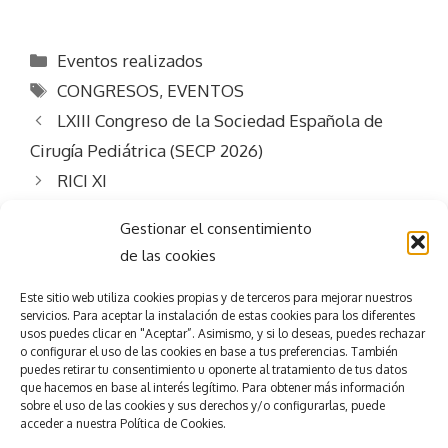
Categorías
Eventos realizados
Etiquetas
CONGRESOS
,
EVENTOS
LXIII Congreso de la Sociedad Española de
Cirugía Pediátrica (SECP 2026)
RICI XI
Gestionar el consentimiento
de las cookies
Este sitio web utiliza
cookies propias y de terceros para mejorar nuestros
servicios.
Para aceptar la
instalación de estas cookies para los diferentes
usos puedes clicar en "Aceptar”. Asimismo, y si lo deseas, puedes rechazar
Consigue el
éxito
o configurar el uso de las cookies en base a tus preferencias.
También
puedes retirar tu consentimiento u oponerte al tratamiento de tus datos
que hacemos en base al interés legítimo. Para obtener más información
en tu evento
sobre el uso de las cookies y sus derechos y/o configurarlas, puede
accede
r
a nuestra
Política de Cookies.