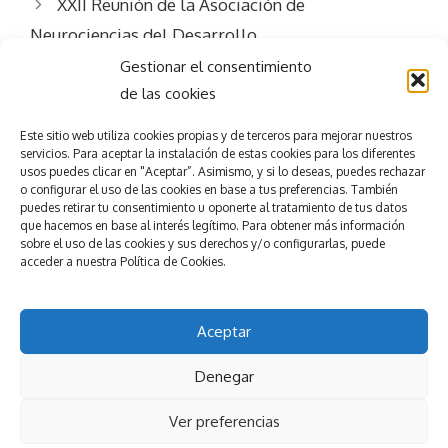
XXII Reunión de la Asociación de
Neurociencias del Desarrollo
Gestionar el consentimiento
de las cookies
Este sitio web utiliza
cookies propias y de terceros para mejorar nuestros
servicios.
Para aceptar la
instalación de estas cookies para los diferentes
usos puedes clicar en "Aceptar”. Asimismo, y si lo deseas, puedes rechazar
Consigue el
éxito
o configurar el uso de las cookies en base a tus preferencias.
También
puedes retirar tu consentimiento u oponerte al tratamiento de tus datos
que hacemos en base al interés legítimo. Para obtener más información
en tu evento
sobre el uso de las cookies y sus derechos y/o configurarlas, puede
accede
r
a nuestra
Política de Cookies.
Pedir presupuesto
Nuestros servicios
Aceptar
Denegar
© 2025
Esmeeting Eventos y Congresos
Ver preferencias
Política de privacidad
Política de Cookies