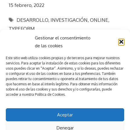
15 febrero, 2022
Etiquetas
DESARROLLO
,
INVESTIGACIÓN
,
ONLINE
,
TYPEFORM
Gestionar el consentimiento
de las cookies
Este sitio web utiliza
cookies propias y de terceros para mejorar nuestros
servicios.
Para aceptar la
instalación de estas cookies para los diferentes
usos puedes clicar en "Aceptar”. Asimismo, y si lo deseas, puedes rechazar
Consigue el
éxito
o configurar el uso de las cookies en base a tus preferencias.
También
puedes retirar tu consentimiento u oponerte al tratamiento de tus datos
que hacemos en base al interés legítimo. Para obtener más información
en tu evento
sobre el uso de las cookies y sus derechos y/o configurarlas, puede
accede
r
a nuestra
Política de Cookies.
Pedir presupuesto
Nuestros servicios
Aceptar
Denegar