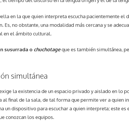
 el tiempo del discurso en la lengua origen y el de la le
ella en la que quien interpreta escucha pacientemente el 
ión. Es, no obstante, una modalidad más cercana y se ade
 en el ámbito cultural.
ón susurrada o
chuchotage
que es también simultánea, per
ción simultánea
exige la existencia de un espacio privado y aislado en lo p
al final de la sala, de tal forma que permite ver a quien i
a un dispositivo para escuchar a quien interpreta; este es 
que conozcan los equipos.