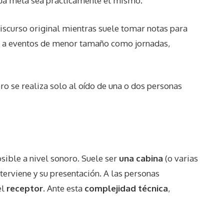
ngua meta sea prácticamente el mismo.
discurso original mientras suele tomar notas para
cua a eventos de menor tamaño como jornadas,
o se realiza solo al oído de una o dos personas
osible a nivel sonoro. Suele ser
una cabina
(o varias
nterviene y su presentación. A las personas
el
receptor
. Ante esta
complejidad técnica
,