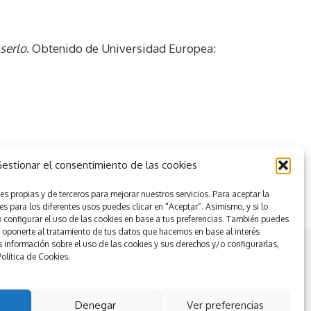
serlo
. Obtenido de Universidad Europea:
estionar el consentimiento de las cookies
es propias y de terceros para mejorar nuestros servicios.
Para aceptar la
es para los diferentes usos puedes clicar en "Aceptar”. Asimismo, y si lo
configurar el uso de las cookies en base a tus preferencias.
También puedes
u oponerte al tratamiento de tus datos que hacemos en base al interés
 información sobre el uso de las cookies y sus derechos y/o configurarlas,
Política de Cookies.
Nuestros servicios
Denegar
Ver preferencias