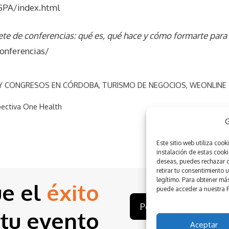
_SPA/index.html
ete de conferencias: qué es, qué hace y cómo formarte para 
onferencias/
 Y CONGRESOS EN CÓRDOBA
,
TURISMO DE NEGOCIOS
,
WEONLINE
pectiva One Health
G
Este sitio web utiliza
cooki
instalación de estas cooki
deseas, puedes rechazar o 
retirar tu consentimiento 
legítimo. Para obtener más
ue el
éxito
puede
accede
r
a nuestra
Pedir presupuesto
 tu evento
Aceptar