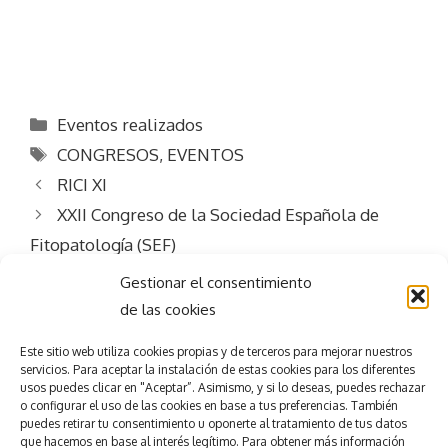
Categorías
Eventos realizados
Etiquetas
CONGRESOS
,
EVENTOS
RICI XI
XXII Congreso de la Sociedad Española de
Fitopatología (SEF)
Gestionar el consentimiento
de las cookies
Este sitio web utiliza
cookies propias y de terceros para mejorar nuestros
servicios.
Para aceptar la
instalación de estas cookies para los diferentes
usos puedes clicar en "Aceptar”. Asimismo, y si lo deseas, puedes rechazar
Consigue el
éxito
o configurar el uso de las cookies en base a tus preferencias.
También
puedes retirar tu consentimiento u oponerte al tratamiento de tus datos
que hacemos en base al interés legítimo. Para obtener más información