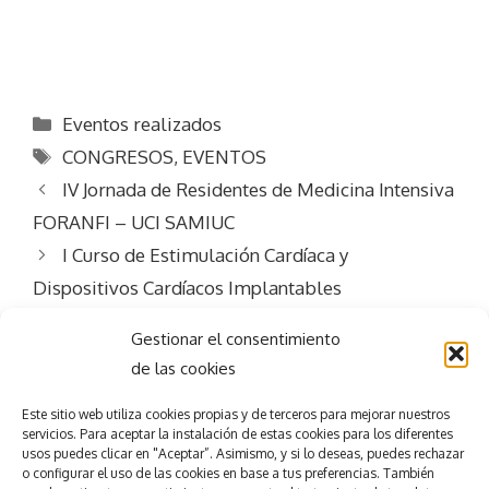
Categorías
Eventos realizados
Etiquetas
CONGRESOS
,
EVENTOS
IV Jornada de Residentes de Medicina Intensiva
FORANFI – UCI SAMIUC
I Curso de Estimulación Cardíaca y
Dispositivos Cardíacos Implantables
Gestionar el consentimiento
de las cookies
Este sitio web utiliza
cookies propias y de terceros para mejorar nuestros
servicios.
Para aceptar la
instalación de estas cookies para los diferentes
usos puedes clicar en "Aceptar”. Asimismo, y si lo deseas, puedes rechazar
Consigue el
éxito
o configurar el uso de las cookies en base a tus preferencias.
También