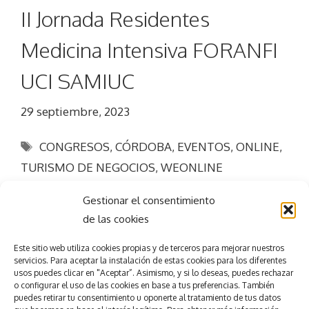
II Jornada Residentes
Medicina Intensiva FORANFI
UCI SAMIUC
29 septiembre, 2023
Etiquetas
CONGRESOS
,
CÓRDOBA
,
EVENTOS
,
ONLINE
,
TURISMO DE NEGOCIOS
,
WEONLINE
Gestionar el consentimiento
de las cookies
Este sitio web utiliza
cookies propias y de terceros para mejorar nuestros
servicios.
Para aceptar la
instalación de estas cookies para los diferentes
Consigue el
éxito
usos puedes clicar en "Aceptar”. Asimismo, y si lo deseas, puedes rechazar
o configurar el uso de las cookies en base a tus preferencias.
También
puedes retirar tu consentimiento u oponerte al tratamiento de tus datos