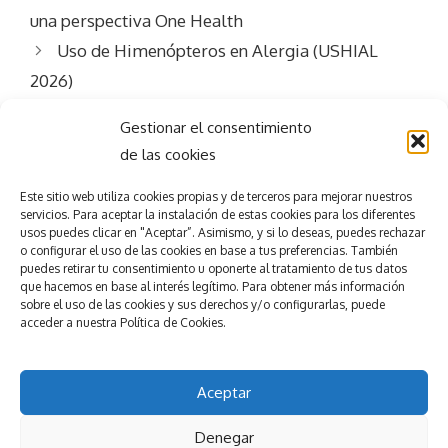
una perspectiva One Health
Uso de Himenópteros en Alergia (USHIAL
2026)
Gestionar el consentimiento
de las cookies
Este sitio web utiliza
cookies propias y de terceros para mejorar nuestros
servicios.
Para aceptar la
instalación de estas cookies para los diferentes
usos puedes clicar en "Aceptar”. Asimismo, y si lo deseas, puedes rechazar
Consigue el
éxito
o configurar el uso de las cookies en base a tus preferencias.
También
puedes retirar tu consentimiento u oponerte al tratamiento de tus datos
que hacemos en base al interés legítimo. Para obtener más información
en tu evento
sobre el uso de las cookies y sus derechos y/o configurarlas, puede
accede
r
a nuestra
Política de Cookies.
Pedir presupuesto
Nuestros servicios
Aceptar
© 2025
Esmeeting Eventos y Congresos
Denegar