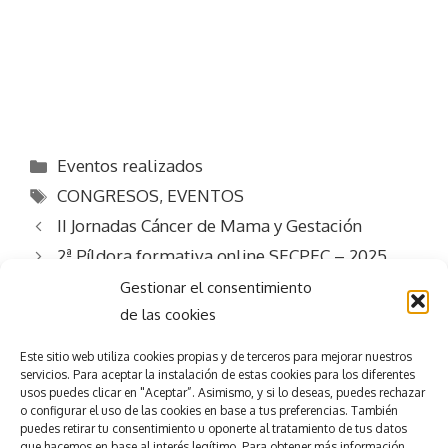
Categorías
Eventos realizados
Etiquetas
CONGRESOS
,
EVENTOS
II Jornadas Cáncer de Mama y Gestación
2ª Píldora formativa online SECPEC – 2025
Gestionar el consentimiento
de las cookies
Este sitio web utiliza
cookies propias y de terceros para mejorar nuestros
servicios.
Para aceptar la
instalación de estas cookies para los diferentes
usos puedes clicar en "Aceptar”. Asimismo, y si lo deseas, puedes rechazar
Consigue el
éxito
o configurar el uso de las cookies en base a tus preferencias.
También
puedes retirar tu consentimiento u oponerte al tratamiento de tus datos
que hacemos en base al interés legítimo. Para obtener más información