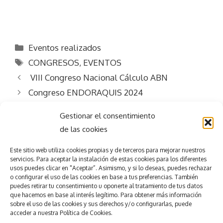
Categorías
Eventos realizados
Etiquetas
CONGRESOS
,
EVENTOS
VIII Congreso Nacional Cálculo ABN
Congreso ENDORAQUIS 2024
Gestionar el consentimiento
de las cookies
Este sitio web utiliza
cookies propias y de terceros para mejorar nuestros
servicios.
Para aceptar la
instalación de estas cookies para los diferentes
usos puedes clicar en "Aceptar”. Asimismo, y si lo deseas, puedes rechazar
Consigue el
éxito
o configurar el uso de las cookies en base a tus preferencias.
También
puedes retirar tu consentimiento u oponerte al tratamiento de tus datos
que hacemos en base al interés legítimo. Para obtener más información
en tu evento
sobre el uso de las cookies y sus derechos y/o configurarlas, puede
accede
r
a nuestra
Política de Cookies.