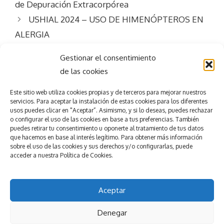
de Depuración Extracorpórea
USHIAL 2024 – USO DE HIMENÓPTEROS EN
ALERGIA
Gestionar el consentimiento
de las cookies
Este sitio web utiliza
cookies propias y de terceros para mejorar nuestros
servicios.
Para aceptar la
instalación de estas cookies para los diferentes
usos puedes clicar en "Aceptar”. Asimismo, y si lo deseas, puedes rechazar
Consigue el
éxito
o configurar el uso de las cookies en base a tus preferencias.
También
puedes retirar tu consentimiento u oponerte al tratamiento de tus datos
que hacemos en base al interés legítimo. Para obtener más información
en tu evento
sobre el uso de las cookies y sus derechos y/o configurarlas, puede
accede
r
a nuestra
Política de Cookies.
Pedir presupuesto
Nuestros servicios
Aceptar
© 2025
Esmeeting Eventos y Congresos
Denegar