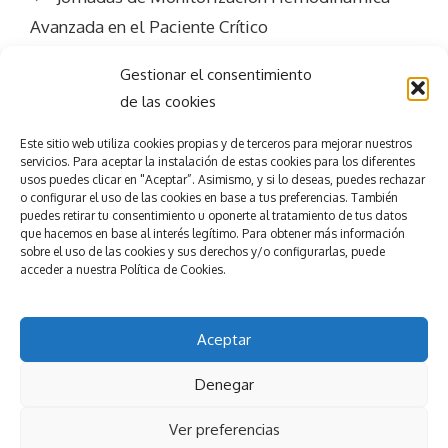
Avanzada en el Paciente Crítico
Gestionar el consentimiento
de las cookies
Este sitio web utiliza
cookies propias y de terceros para mejorar nuestros
servicios.
Para aceptar la
instalación de estas cookies para los diferentes
Consigue el
éxito
usos puedes clicar en "Aceptar”. Asimismo, y si lo deseas, puedes rechazar
o configurar el uso de las cookies en base a tus preferencias.
También
puedes retirar tu consentimiento u oponerte al tratamiento de tus datos
que hacemos en base al interés legítimo. Para obtener más información
en tu evento
sobre el uso de las cookies y sus derechos y/o configurarlas, puede
accede
r
a nuestra
Política de Cookies.
Pedir presupuesto
Nuestros servicios
Aceptar
© 2025
Esmeeting Eventos y Congresos
Denegar
Política de privacidad
Política de Cookies
Ver preferencias