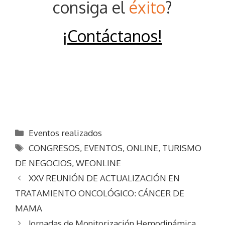
consiga el
éxito
?
¡Contáctanos
!
Categorías
Eventos realizados
Etiquetas
CONGRESOS
,
EVENTOS
,
ONLINE
,
TURISMO
DE NEGOCIOS
,
WEONLINE
XXV REUNIÓN DE ACTUALIZACIÓN EN
TRATAMIENTO ONCOLÓGICO: CÁNCER DE
MAMA
Jornadas de Monitorización Hemodinámica