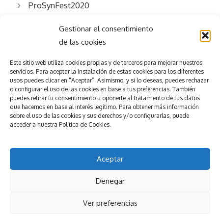
ProSynFest2020
Gestionar el consentimiento
de las cookies
Este sitio web utiliza
cookies propias y de terceros para mejorar nuestros
servicios.
Para aceptar la
instalación de estas cookies para los diferentes
usos puedes clicar en "Aceptar”. Asimismo, y si lo deseas, puedes rechazar
Consigue el
éxito
o configurar el uso de las cookies en base a tus preferencias.
También
puedes retirar tu consentimiento u oponerte al tratamiento de tus datos
que hacemos en base al interés legítimo. Para obtener más información
en tu evento
sobre el uso de las cookies y sus derechos y/o configurarlas, puede
accede
r
a nuestra
Política de Cookies.
Pedir presupuesto
Nuestros servicios
Aceptar
© 2025
Esmeeting Eventos y Congresos
Denegar
Política de privacidad
Política de Cookies
Ver preferencias
Aviso Legal