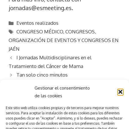
jornadas@esmeeting.es.
Categorías
Eventos realizados
Etiquetas
CONGRESO MÉDICO
,
CONGRESOS
,
ORGANIZACIÓN DE EVENTOS Y CONGRESOS EN
JAÉN
I Jornadas Multidisciplinares en el
Tratamiento del Cáncer de Mama
Tan solo cinco minutos
Gestionar el consentimiento
de las cookies
Este sitio web utiliza
cookies propias y de terceros para mejorar nuestros
servicios.
Para aceptar la
instalación de estas cookies para los diferentes
usos puedes clicar en "Aceptar”. Asimismo, y si lo deseas, puedes rechazar
Consigue el
éxito
o configurar el uso de las cookies en base a tus preferencias.
También
puedes retirar tu consentimiento u oponerte al tratamiento de tus datos