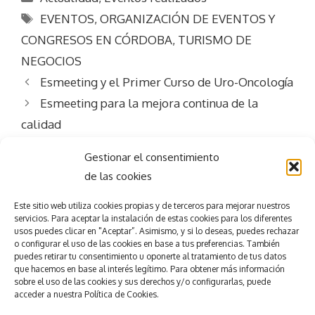
Etiquetas
EVENTOS
,
ORGANIZACIÓN DE EVENTOS Y
CONGRESOS EN CÓRDOBA
,
TURISMO DE
NEGOCIOS
Esmeeting y el Primer Curso de Uro-Oncología
Esmeeting para la mejora continua de la
calidad
Gestionar el consentimiento
de las cookies
Este sitio web utiliza
cookies propias y de terceros para mejorar nuestros
servicios.
Para aceptar la
instalación de estas cookies para los diferentes
usos puedes clicar en "Aceptar”. Asimismo, y si lo deseas, puedes rechazar
Consigue el
éxito
o configurar el uso de las cookies en base a tus preferencias.
También
puedes retirar tu consentimiento u oponerte al tratamiento de tus datos
que hacemos en base al interés legítimo. Para obtener más información
en tu evento
sobre el uso de las cookies y sus derechos y/o configurarlas, puede
accede
r
a nuestra
Política de Cookies.