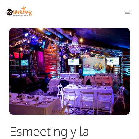
Saltar
Men
al
contenido
Esmeeting y la